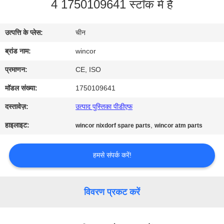
4 1750109641 स्टॉक में है
गुणवत्ता
नियंत्रण
उत्पत्ति के प्लेस:
चीन
ब्रांड नाम:
wincor
संपर्क
करें
प्रमाणन:
CE, ISO
मॉडल संख्या:
1750109641
समाचार
दस्तावेज़:
उत्पाद पुस्तिका पीडीएफ
हाइलाइट:
,
wincor nixdorf spare parts
wincor atm parts
एक
उद्धरण
हमसे संपर्क करें!
की
विनती
विवरण प्रकट करें
करे