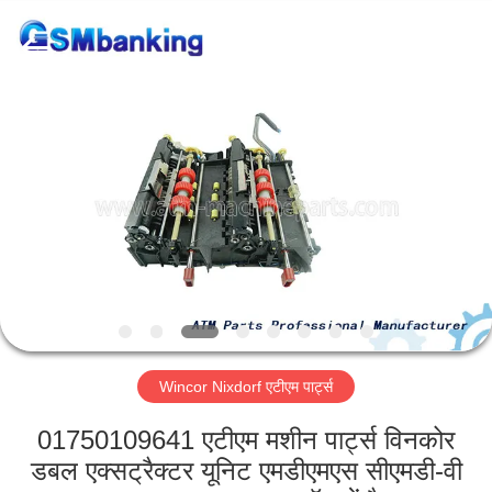
GSM
International
Trade
Co.,Ltd..
All
Rights
Reserved.
घर
उत्पाद
हमारे
बारे
में
Wincor Nixdorf एटीएम पार्ट्स
कारखाना
भ्रमण
01750109641 एटीएम मशीन पार्ट्स विनकोर
डबल एक्सट्रैक्टर यूनिट एमडीएमएस सीएमडी-वी