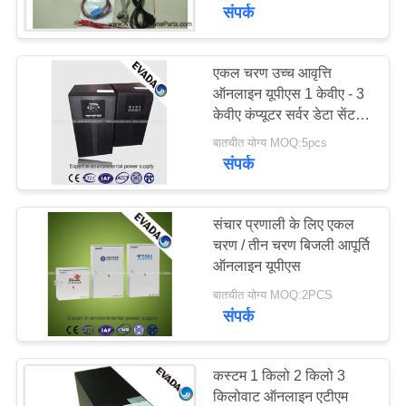
गुणवत्ता
संपर्क
नियंत्रण
एकल चरण उच्च आवृत्ति
ऑनलाइन यूपीएस 1 केवीए - 3
संपर्क
केवीए कंप्यूटर सर्वर डेटा सेंटर
करें
के लिए
बातचीत योग्य MOQ:5pcs
संपर्क
समाचार
संचार प्रणाली के लिए एकल
एक
चरण / तीन चरण बिजली आपूर्ति
ऑनलाइन यूपीएस
उद्धरण
बातचीत योग्य MOQ:2PCS
की
संपर्क
विनती
करे
कस्टम 1 किलो 2 किलो 3
किलोवाट ऑनलाइन एटीएम