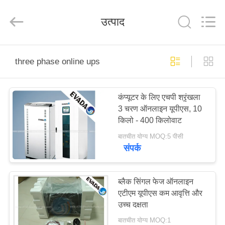
GSM
International
Trade
उत्पाद
Co.,Ltd..
All
Rights
Reserved.
घर
three phase online ups
उत्पाद
कंप्यूटर के लिए एचपी श्रृंखला
3 चरण ऑनलाइन यूपीएस, 10
हमारे
किलो - 400 किलोवाट
बारे
बातचीत योग्य MOQ:5 पीसी
संपर्क
में
कारखाना
ब्लैक सिंगल फेज ऑनलाइन
एटीएम यूपीएस कम आवृत्ति और
भ्रमण
उच्च दक्षता
बातचीत योग्य MOQ:1